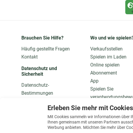
Brauchen Sie Hilfe?
Wo und wie spielen
Häufig gestellte Fragen
Verkaufsstellen
Kontakt
Spielen im Laden
Online spielen
Datenschutz und 
Abonnement
Sicherheit
App
Datenschutz-
Spielen Sie
Bestimmungen
verantwortungsbew
Daten anpassen
Dauerteilnahme
Erleben Sie mehr mit Cookies
Qualität und Sicherheit
Mit Cookies sammeln wir Informationen über I
Mehr wissen
Ihnen gemeinsam mit unseren Partnern ausschli
Werbung anbieten. Möchten Sie mehr über Cook