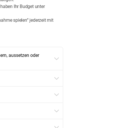
 haben Ihr Budget unter
nahme spielen“ jederzeit mit
ern, aussetzen oder