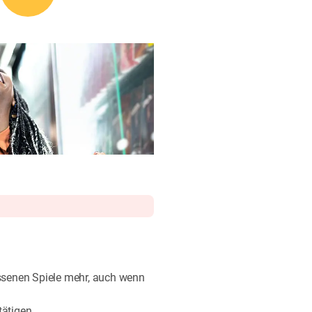
gessenen Spiele mehr, auch wenn
tätigen.