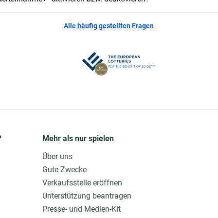
Alle häufig gestellten Fragen
?
Mehr als nur spielen
Über uns
Gute Zwecke
Verkaufsstelle eröffnen
Unterstützung beantragen
Presse- und Medien-Kit