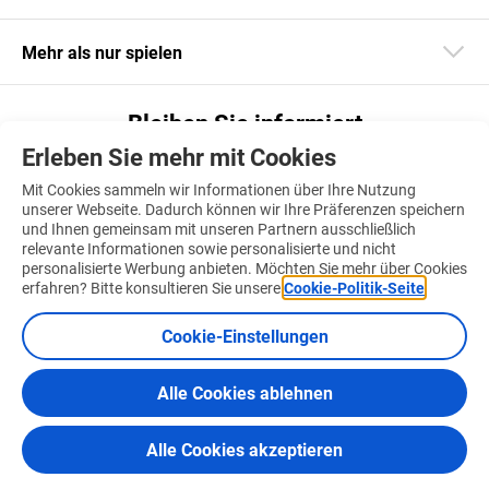
Mehr als nur spielen
Bleiben Sie informiert
Erleben Sie mehr mit Cookies
Laden Sie unsere App herunter
Mit Cookies sammeln wir Informationen über Ihre Nutzung
unserer Webseite. Dadurch können wir Ihre Präferenzen speichern
und Ihnen gemeinsam mit unseren Partnern ausschließlich
relevante Informationen sowie personalisierte und nicht
personalisierte Werbung anbieten. Möchten Sie mehr über Cookies
Finden Sie uns auch auf
erfahren? Bitte konsultieren Sie unsere
Cookie-Politik-Seite
.
Cookie-Einstellungen
Alle Cookies ablehnen
Nutzungsbedingungen
Cookie-Politik
Zertifizierungen &
© 2026 Nationallotterie
Alle Cookies akzeptieren
Verhaltenskodexe