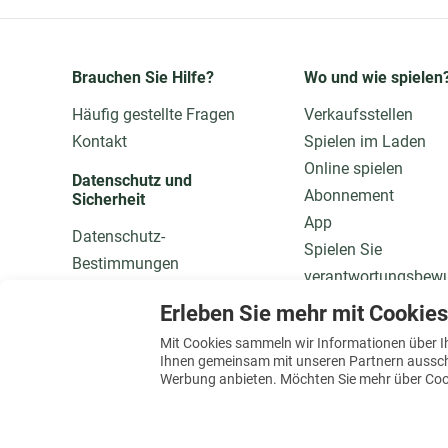
Brauchen Sie Hilfe?
Wo und wie spielen
Häufig gestellte Fragen
Verkaufsstellen
Kontakt
Spielen im Laden
Online spielen
Datenschutz und 
Abonnement
Sicherheit
App
Datenschutz-
Spielen Sie
Bestimmungen
verantwortungsbew
Daten anpassen
Dauerteilnahme
Erleben Sie mehr mit Cookies
Qualität und Sicherheit
Mit Cookies sammeln wir Informationen über I
Mehr wissen
Ihnen gemeinsam mit unseren Partnern ausschli
Werbung anbieten. Möchten Sie mehr über Cook