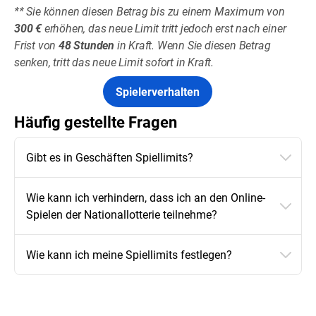
** Sie können diesen Betrag bis zu einem Maximum von
300 €
erhöhen, das neue Limit tritt jedoch erst nach einer
Frist von
48 Stunden
in Kraft. Wenn Sie diesen Betrag
senken, tritt das neue Limit sofort in Kraft.
Spielerverhalten
Häufig gestellte Fragen
Gibt es in Geschäften Spiellimits?
Wie kann ich verhindern, dass ich an den Online-
Spielen der Nationallotterie teilnehme?
Wie kann ich meine Spiellimits festlegen?