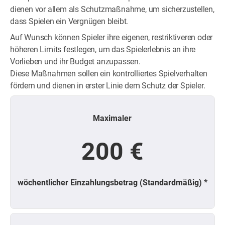
dienen vor allem als Schutzmaßnahme, um sicherzustellen,
dass Spielen ein Vergnügen bleibt.
Auf Wunsch können Spieler ihre eigenen, restriktiveren oder
höheren Limits festlegen, um das Spielerlebnis an ihre
Vorlieben und ihr Budget anzupassen.
Diese Maßnahmen sollen ein kontrolliertes Spielverhalten
fördern und dienen in erster Linie dem Schutz der Spieler.
Maximaler
200 €
wöchentlicher Einzahlungsbetrag (Standardmäßig) *