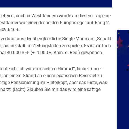
 gefeiert, auch in Westflandern wurde an diesem Tag eine
stflämer war einer der beiden Europasieger auf Rang 2
09.646 €.
, vertraut uns der überglückliche Single-Mann an. „Sobald
 online statt im Zeitungsladen zu spielen. Es ist einfach
nmal 40.000 BEF (+- 1.000 €, Anm. d. Red.) gewonnen,
achte ich, ich wäre im siebten Himmel“, lächelt unser
en, an einem Strand an einem exotischen Reiseziel zu
eitige Pensionierung im Hinterkopf, aber das Erste, was
zt. (lacht) Glauben Sie mir, das wird eine saftige