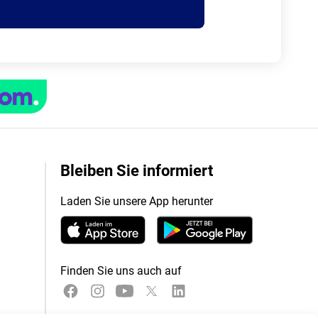
Bleiben Sie informiert
Laden Sie unsere App herunter
Finden Sie uns auch auf