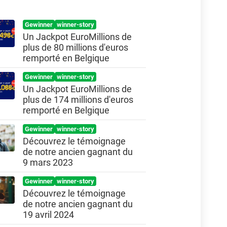
Gewinner
winner-story
Un Jackpot EuroMillions de
plus de 80 millions d'euros
remporté en Belgique
Gewinner
winner-story
Un Jackpot EuroMillions de
plus de 174 millions d'euros
remporté en Belgique
Gewinner
winner-story
Découvrez le témoignage
de notre ancien gagnant du
9 mars 2023
Gewinner
winner-story
Découvrez le témoignage
de notre ancien gagnant du
19 avril 2024