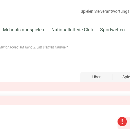
Spielen Sie verantwortung
Mehr als nur spielen
Nationallotterie Club
Sportwetten
illions-Sieg auf Rang 2: „im siebten Himmel“
Über
Spie