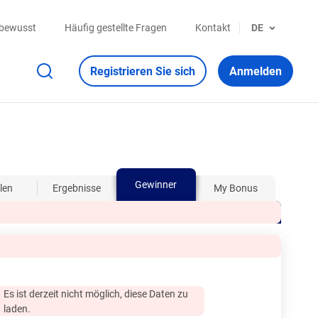
sbewusst
Häufig gestellte Fragen
Kontakt
DE
Registrieren Sie sich
Anmelden
Gewinner
len
Ergebnisse
My Bonus
Es ist derzeit nicht möglich, diese Daten zu
laden.