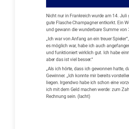
Nicht nur in Frankreich wurde am 14. Juli
gute Flasche Champagner entkorkt. Ein We
und gewann die wunderbare Summe von 3
„Ich war von Anfang an ein treuer Spieler“
es möglich war, habe ich auch angefangen,
und funktioniert wirklich gut. Ich habe ei
aber das ist viel besser.“
„Als ich hörte, dass ich gewonnen hatte, d
Gewinner. „Ich konnte mir bereits vorstell
liegen. Irgendwo habe ich schon eine vorz
ich mit dem Geld machen werde: zum Zahnar
Rechnung sein. (lacht)