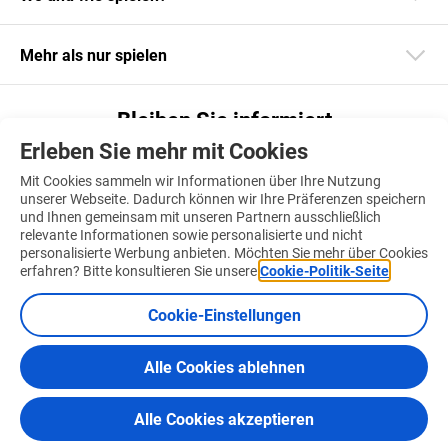
Mehr als nur spielen
Bleiben Sie informiert
Erleben Sie mehr mit Cookies
Laden Sie unsere App herunter
Mit Cookies sammeln wir Informationen über Ihre Nutzung
unserer Webseite. Dadurch können wir Ihre Präferenzen speichern
und Ihnen gemeinsam mit unseren Partnern ausschließlich
relevante Informationen sowie personalisierte und nicht
personalisierte Werbung anbieten. Möchten Sie mehr über Cookies
Finden Sie uns auch auf
erfahren? Bitte konsultieren Sie unsere
Cookie-Politik-Seite
.
Cookie-Einstellungen
Alle Cookies ablehnen
Nutzungsbedingungen
Cookie-Politik
Zertifizierungen &
© 2026 Nationallotterie
Alle Cookies akzeptieren
Verhaltenskodexe