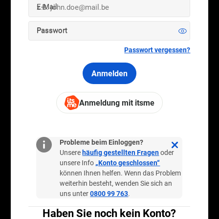
E-Mail
Passwort
Passwort vergessen?
Anmelden
Anmeldung mit itsme
Brauchen Sie Hilfe?
Probleme beim Einloggen?
Unsere
häufig gestellten Fragen
oder
Datenschutz und Sicherheit
unsere Info
„Konto geschlossen“
können Ihnen helfen. Wenn das Problem
weiterhin besteht, wenden Sie sich an
Wo und wie spielen?
uns unter
0800 99 763
.
Haben Sie noch kein Konto?
Mehr als nur spielen