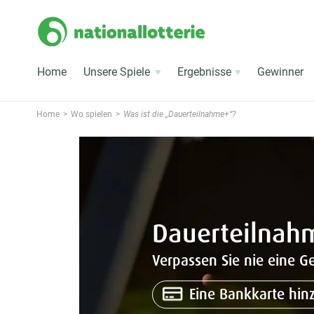
Home
Unsere Spiele
Ergebnisse
Gewinner
Home
Wo spielen
Was ist die „Dauerteilnahme+“?