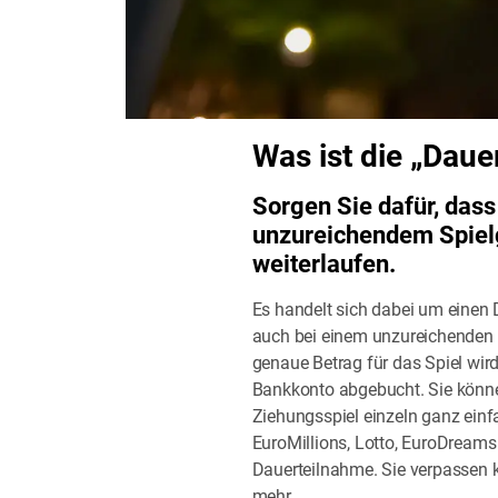
Was ist die „Dau
Sorgen Sie dafür, dass
unzureichendem Spie
weiterlaufen.
Es handelt sich dabei um einen 
auch bei einem unzureichenden 
genaue Betrag für das Spiel wi
Bankkonto abgebucht. Sie könne
Ziehungsspiel einzeln ganz einfa
EuroMillions, Lotto, EuroDreams
Dauerteilnahme. Sie verpassen 
mehr.