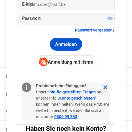
E-Mail
Passwort
Passwort vergessen?
Anmelden
Anmeldung mit itsme
Brauchen Sie Hilfe?
Probleme beim Einloggen?
Unsere
häufig gestellten Fragen
oder
Datenschutz und Sicherheit
unsere Info
„Konto geschlossen“
können Ihnen helfen. Wenn das Problem
weiterhin besteht, wenden Sie sich an
Wo und wie spielen?
uns unter
0800 99 763
.
Haben Sie noch kein Konto?
Mehr als nur spielen