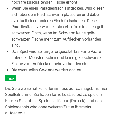
noch freizuschaltenden Fische erhöht.
Wenn Sie einen Paradiesfisch aufdecken, wird dieser
sich über dem Fischschwarm platzieren und dabei
eventuell einen anderen Fisch freischalten. Dieser
Paradiesfisch verwandelt sich ebenfalls in einen gelb-
schwarzen Fisch, wenn im Schwarm keine gelb-
schwarzen Fische mehr zum Aufdecken vorhanden
sind.
Das Spiel wird so lange fortgesetzt, bis keine Paare
unter den Monsterfischen und keine gelb-schwarzen
Fische zum Aufdecken mehr vorhanden sind.
Die eventuellen Gewinne werden addiert.
Tipp
Die Spielweise hat keinerlei Einfluss auf das Ergebnis Ihrer
Spielteilnahme. Sie haben keine Lust, selbst zu spielen?
Klicken Sie auf die Spielschaltfläche (Dreieck), und das
Spielergebnis wird ohne weiteres Zutun Ihrerseits
aufgedeckt.