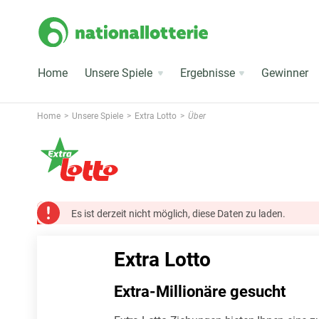
Home
Unsere Spiele
Ergebnisse
Gewinner
Home
Unsere Spiele
Extra Lotto
Über
Es ist derzeit nicht möglich, diese Daten zu laden.
Extra Lotto
Extra-Millionäre gesucht