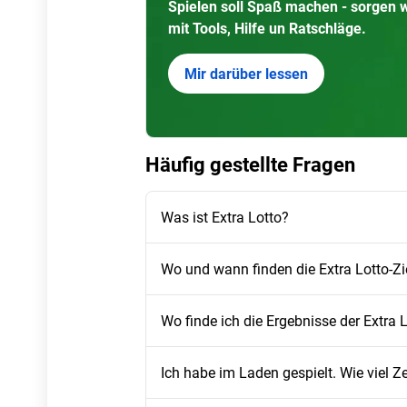
Spielen soll Spaß machen - sorgen w
mit Tools, Hilfe un Ratschläge.
Mir darüber lessen
Häufig gestellte Fragen
Was ist Extra Lotto?
Wo und wann finden die Extra Lotto-Z
Wo finde ich die Ergebnisse der Extra
Ich habe im Laden gespielt. Wie viel 