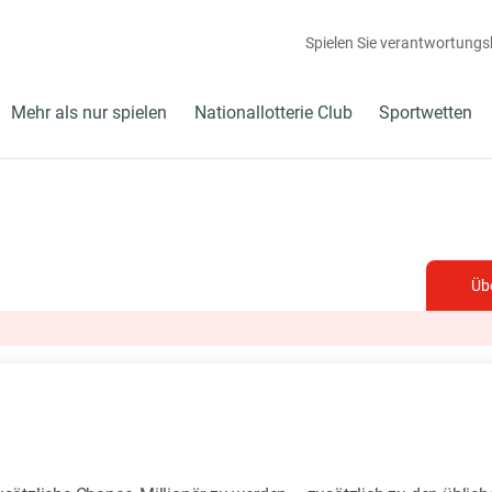
Spielen Sie verantwortung
Mehr als nur spielen
Nationallotterie Club
Sportwetten
Üb