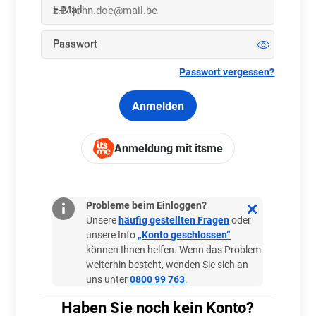
E-Mail
Passwort
Passwort vergessen?
Anmelden
Anmeldung mit itsme
Brauchen Sie Hilfe?
Probleme beim Einloggen?
Unsere
häufig gestellten Fragen
oder
Datenschutz und Sicherheit
unsere Info
„Konto geschlossen“
können Ihnen helfen. Wenn das Problem
weiterhin besteht, wenden Sie sich an
Wo und wie spielen?
uns unter
0800 99 763
.
Haben Sie noch kein Konto?
Mehr als nur spielen