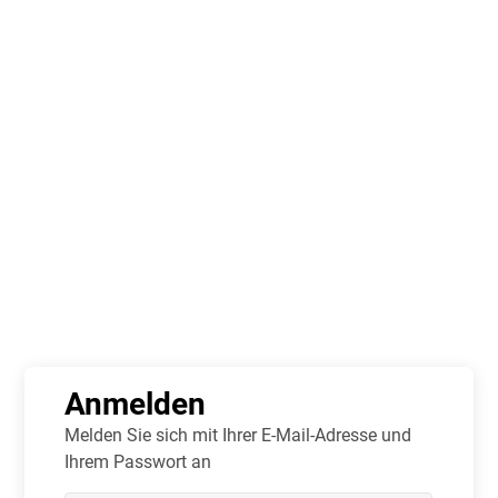
Registrieren Sie sich
Anmelden
Spielen
Über
Info
Es ist derzeit nicht möglich, diese Daten zu laden.
Anmelden
Melden Sie sich mit Ihrer E-Mail-Adresse und
Ihrem Passwort an