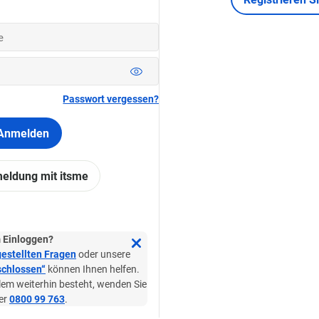
Passwort vergessen?
Anmelden
eldung mit itsme
 Einloggen?
gestellten Fragen
oder unsere
schlossen“
können Ihnen helfen.
?
Mehr als nur spielen
em weiterhin besteht, wenden Sie
ter
0800 99 763
.
Über uns