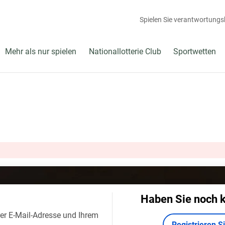
Spielen Sie verantwortung
Mehr als nur spielen
Nationallotterie Club
Sportwetten
Haben Sie noch k
rer E-Mail-Adresse und Ihrem
Registrieren Si