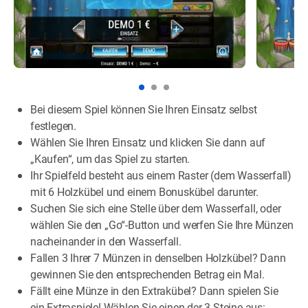
Bei diesem Spiel können Sie Ihren Einsatz selbst
festlegen.
Wählen Sie Ihren Einsatz und klicken Sie dann auf
„Kaufen“, um das Spiel zu starten.
Ihr Spielfeld besteht aus einem Raster (dem Wasserfall)
mit 6 Holzkübel und einem Bonuskübel darunter.
Suchen Sie sich eine Stelle über dem Wasserfall, oder
wählen Sie den „Go“-Button und werfen Sie Ihre Münzen
nacheinander in den Wasserfall.
Fallen 3 Ihrer 7 Münzen in denselben Holzkübel? Dann
gewinnen Sie den entsprechenden Betrag ein Mal.
Fällt eine Münze in den Extrakübel? Dann spielen Sie
ein Extraspiele! Wählen Sie einen der 3 Steine aus: