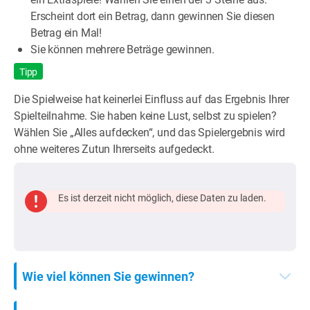
Erscheint dort ein Betrag, dann gewinnen Sie diesen
Betrag ein Mal!
Sie können mehrere Beträge gewinnen.
Tipp
Die Spielweise hat keinerlei Einfluss auf das Ergebnis Ihrer
Spielteilnahme. Sie haben keine Lust, selbst zu spielen?
Wählen Sie „Alles aufdecken“, und das Spielergebnis wird
ohne weiteres Zutun Ihrerseits aufgedeckt.
Es ist derzeit nicht möglich, diese Daten zu laden.
Wie viel können Sie gewinnen?