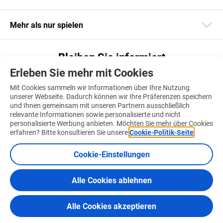
Mehr als nur spielen
Bleiben Sie informiert
Erleben Sie mehr mit Cookies
Laden Sie unsere App herunter
Mit Cookies sammeln wir Informationen über Ihre Nutzung
unserer Webseite. Dadurch können wir Ihre Präferenzen speichern
und Ihnen gemeinsam mit unseren Partnern ausschließlich
relevante Informationen sowie personalisierte und nicht
personalisierte Werbung anbieten. Möchten Sie mehr über Cookies
Finden Sie uns auch auf
erfahren? Bitte konsultieren Sie unsere
Cookie-Politik-Seite
.
Cookie-Einstellungen
Alle Cookies ablehnen
Nutzungsbedingungen
Cookie-Politik
Zertifizierungen &
© 2026 Nationallotterie
Alle Cookies akzeptieren
Verhaltenskodexe