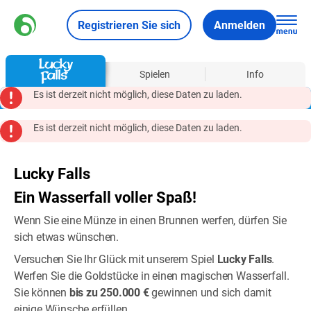
Registrieren Sie sich
Anmelden
Über
Spielen
Info
Es ist derzeit nicht möglich, diese Daten zu laden.
Es ist derzeit nicht möglich, diese Daten zu laden.
Lucky Falls
Ein Wasserfall voller Spaß!
Wenn Sie eine Münze in einen Brunnen werfen, dürfen Sie
sich etwas wünschen.
Versuchen Sie Ihr Glück mit unserem Spiel
Lucky Falls
.
Werfen Sie die Goldstücke in einen magischen Wasserfall.
Sie können
bis zu 250.000 €
gewinnen und sich damit
einige Wünsche erfüllen.