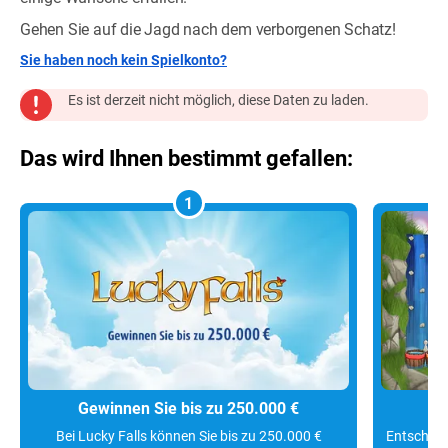
Gehen Sie auf die Jagd nach dem verborgenen Schatz!
Sie haben noch kein Spielkonto?
Es ist derzeit nicht möglich, diese Daten zu laden.
Das wird Ihnen bestimmt gefallen:
1
Gewinnen Sie bis zu 250.000 €
Bei Lucky Falls können Sie bis zu 250.000 €
Entscheid