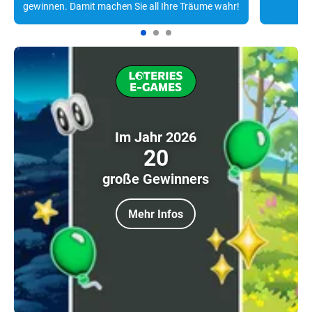
gewinnen. Damit machen Sie all Ihre Träume wahr!
Im Jahr 2026
20
große Gewinners
Mehr Infos